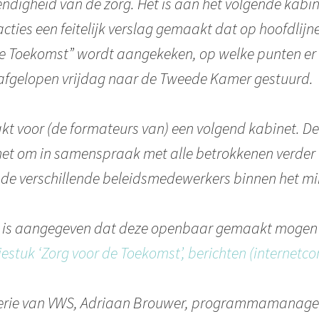
ndigheid van de zorg. Het is aan het volgende kabi
ties een feitelijk verslag gemaakt dat op hoofdlijn
de Toekomst” wordt aangekeken, op welke punten er 
s afgelopen vrijdag naar de Tweede Kamer gestuurd.
akt voor (de formateurs van) een volgend kabinet. D
inet om in samenspraak met alle betrokkenen verder
 de verschillende beleidsmedewerkers binnen het min
bij is aangegeven dat deze openbaar gemaakt mogen w
iestuk ‘Zorg voor de Toekomst’, berichten (internetcon
sterie van VWS, Adriaan Brouwer, programmamanage