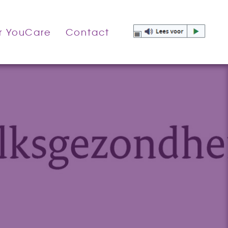
r YouCare
Contact