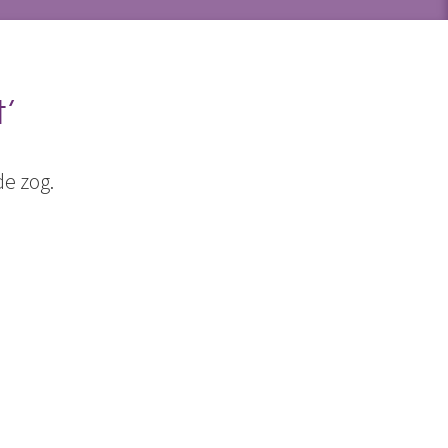
’
e zog.